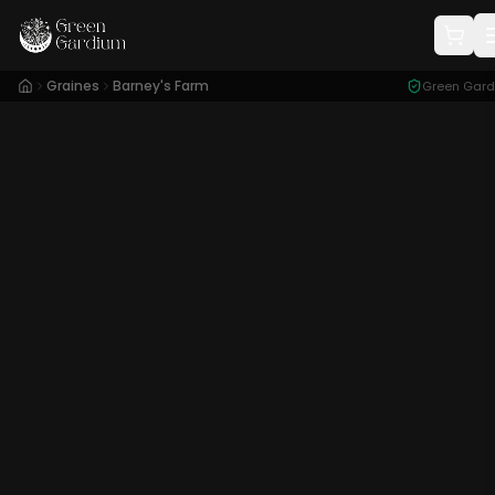
Graines
Barney's Farm
Green Gar
Conditionnement :
3 Graines
31,90
€
x3
5
%
33,72
45,90
€
x5
6
%
48,60
82,90
€
x10
2
%