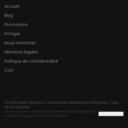
Accueil
Blog
Promotions
Potager
Nous contacter
Mentions légales
Politique de confidentialité
CGV
©
2026
Green Gardium | Graines de collection à La Réunion. Tous
droits réservés.
Les graines sont vendues exclusivement en tant qu'objets de
Gérer les cookies
collection. Toute germination est interdite.