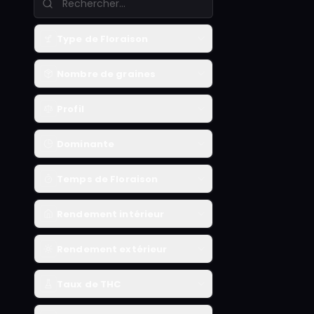
x3
Type de Floraison
Nombre de graines
x3
Profil
x5
Dominante
Temps de Floraison
x3
x5
Rendement intérieur
x10
Rendement extérieur
x3
Taux de THC
x5