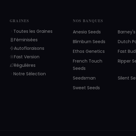
GRAINES
NOS BANQUES
Toutes les Graines
Anesia Seeds
Barney'
Féminisées
Blimburn Seeds
Dutch P
Autofloraisons
Ethos Genetics
Fast Bud
Fast Version
French Touch
Ripper S
Régulières
Seeds
Notre Sélection
Seedsman
Silent S
Sweet Seeds