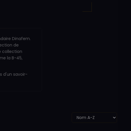
ndaire Dinafem.
lection de
e collection
me la B-45,
s d'un savoir-