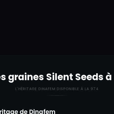
68,90
€
58,90
€
x3
x3
98,90
€
88,90
€
x5
39,00
€
27,90
€
x3
59,00
€
109,00
€
s graines Silent Seeds à
L'HÉRITAGE DINAFEM DISPONIBLE À LA 974
héritage de Dinafem