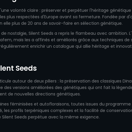
d'une volonté claire : préserver et perpétuer l'héritage génétiq
 les plus respectées d'Europe avant sa fermeture. Fondée par d
 elle plus de 20 ans de savoir-faire en sélection génétique.
e de nostalgie, Silent Seeds a repris le flambeau avec ambition.
inafem, mais les a affinés et améliorés grâce aux techniques de
égulièrement enrichir un catalogue qui allie héritage et innovat
ilent Seeds
ticule autour de deux piliers : la préservation des classiques Din
ve des versions améliorées des génétiques qui ont fait la légen
rent de nouvelles directions génétiques.
es féminisées et autofloraisons, toutes issues du programme
té, les profils terpéniques complexes et la facilité de conservation
e Silent Seeds perpétue avec la même exigence.