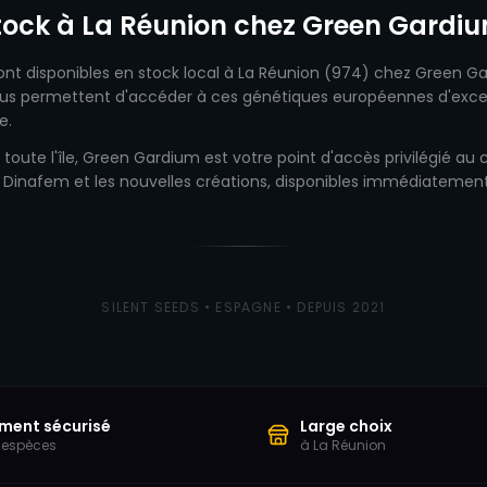
stock à La Réunion chez Green Gardi
sont disponibles en stock local à La Réunion (974) chez Green G
ous permettent d'accéder à ces génétiques européennes d'except
e.
 toute l'île, Green Gardium est votre point d'accès privilégié au
e Dinafem et les nouvelles créations, disponibles immédiatement
SILENT SEEDS • ESPAGNE • DEPUIS 2021
ment sécurisé
Large choix
 espèces
à La Réunion