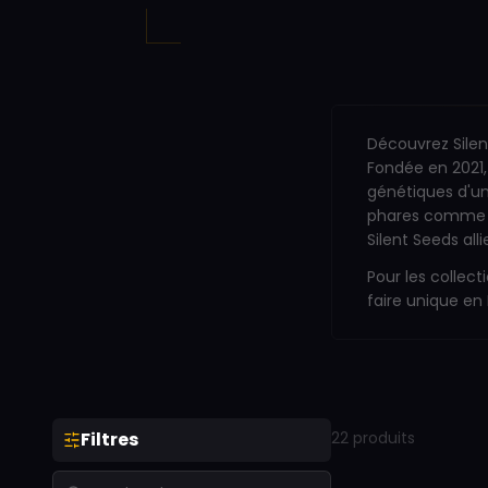
Découvrez Silen
Fondée en 2021, 
génétiques d'une
phares comme Cr
Silent Seeds alli
Pour les collect
faire unique en
Filtres
22
produit
s