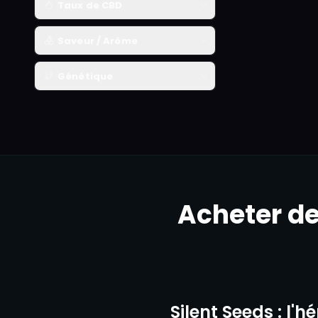
Taux de CBD
x3
Saveur / Arôme
x5
Génétique
x3
x5
x10
Acheter de
Silent Seeds : l'