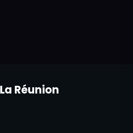
38,90
€
27,90
€
x3
44,90
€
x5
 La Réunion