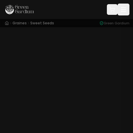
Graines
Sweet Seeds
Green Gardium
Conditionnement :
3 Graines + 1 Gratuite
24,00
€
x3
+1
14
%
28,00
€
40,00
€
x5
+2
13
%
46,00
€