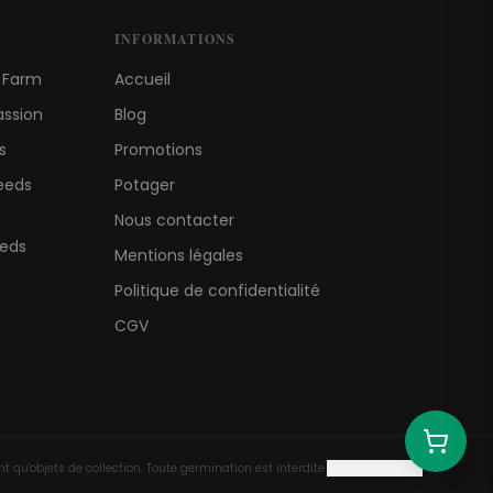
INFORMATIONS
s Farm
Accueil
assion
Blog
s
Promotions
eeds
Potager
Nous contacter
eeds
Mentions légales
Politique de confidentialité
CGV
qu'objets de collection. Toute germination est interdite.
Gérer les cookies