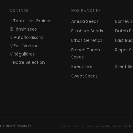
GRAINES
NOS BANQUES
Toutes les Graines
Anesia Seeds
Barney'
Féminisées
Blimburn Seeds
Dutch P
Autofloraisons
Ethos Genetics
Fast Bud
Fast Version
French Touch
Ripper S
Régulières
Seeds
Notre Sélection
Seedsman
Silent S
Sweet Seeds
s droits réservés.
Les graines sont vendues exclusivement en tant 