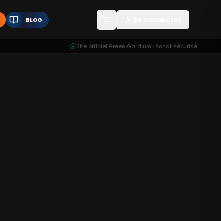
Se connecter
BLOG
Site officiel Green Gardium · Achat sécurisé
raines
34,90
€
5
%
36,66
€
47,90
€
8
%
52,07
€