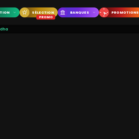
CTION
SÉLECTION
BANQUES
PROMOTIONS
PROMO
ddha
Conditionnement :
3 G
x3
x5
Plus que 4 en stock
Quantité :
34,90
€
36,66
€