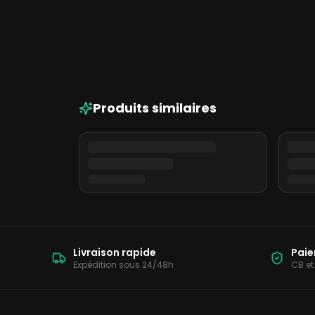
Green Gardium à La Réun
Produits similaires
Livraison rapide
Paie
Expédition sous 24/48h
CB et