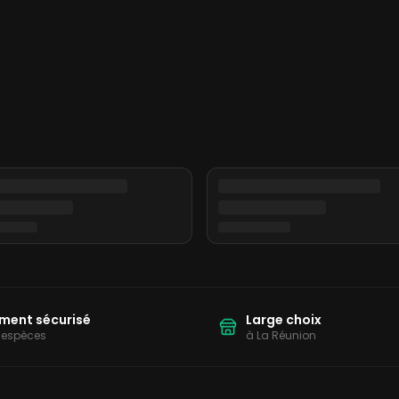
ion
ment sécurisé
Large choix
 espèces
à La Réunion