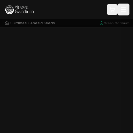
Graines
Anesia Seeds
Green Gardium
Conditionnement :
5 Graines
53,00
€
x5
12
%
60,50
€
Plus que 1 en stock
Quantité :
53,00
€
60,50
€