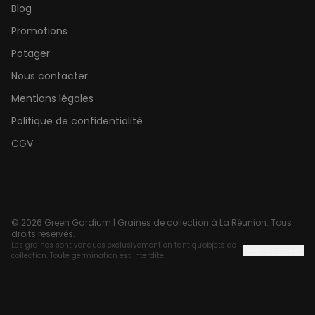
Blog
Promotions
Potager
Nous contacter
Mentions légales
Politique de confidentialité
CGV
©
2026
Green Gardium | Graines de collection à La Réunion. Tous
droits réservés.
Les graines sont vendues exclusivement en tant qu'objets de
Gérer les cookies
collection. Toute germination est interdite.