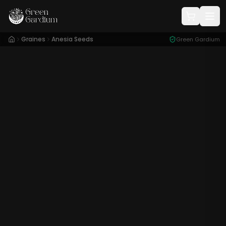
Graines
Anesia Seeds
Green Gardium
Conditionnement :
3 Graines
39,00
€
x3
59,00
€
x5
Plus que 4 en stock
Quantité :