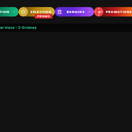
CTION
SÉLECTION
BANQUES
PROMOTIONS
PROMO
er Haze - 3 Graines
26,00
€
Rupture de stock
Disponibilité en ligne
Rupture de stock