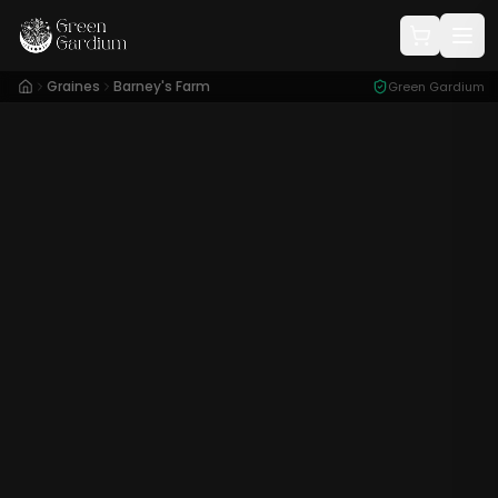
Graines
Barney's Farm
Green Gardium
Conditionnement :
3 Graines
25,90
€
x3
29
%
36,66
€
Plus que 4 en stock