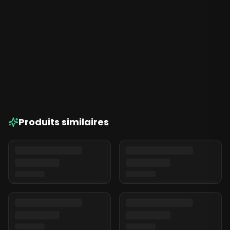
Production en intérieur :
600-700 gr/m²
Teneur en THC :
22%
Teneur en CBD :
Non communiquée
Temps de floraison :
60 à 70 jours
Goût/Saveur/Arôme :
Saveurs riches de café,
agrumes sucrés, pin boisé et notes crémeuses.
Arôme terreux, épicé et frais.
Produits similaires